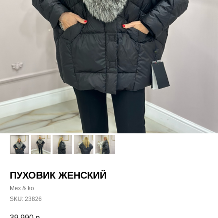
ПУХОВИК ЖЕНСКИЙ
Mex & ko
SKU:
23826
39 990
р.