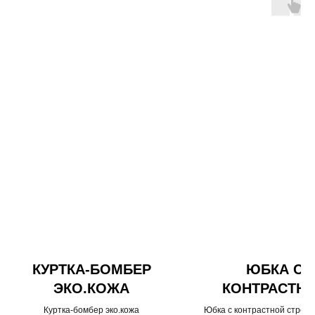
КУРТКА-БОМБЕР
ЮБКА С
ЭКО.КОЖА
КОНТРАСТН
СТРОЧКОЙ М
Куртка-бомбер эко.кожа
Юбка с контрастной строчк