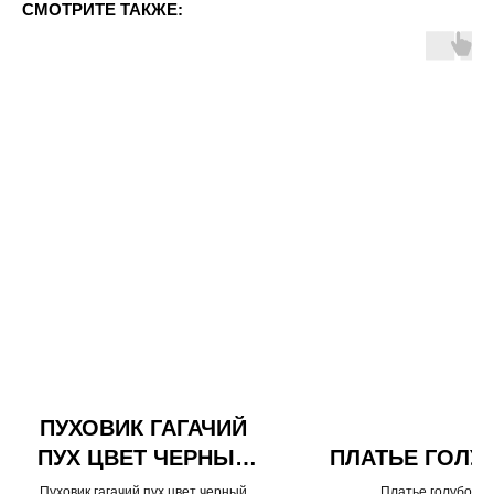
СМОТРИТЕ ТАКЖЕ:
ПУХОВИК ГАГАЧИЙ
ПУХ ЦВЕТ ЧЕРНЫЙ
ПЛАТЬЕ ГОЛУ
ДЛИНА 90
Пуховик гагачий пух цвет черный
Платье голубое