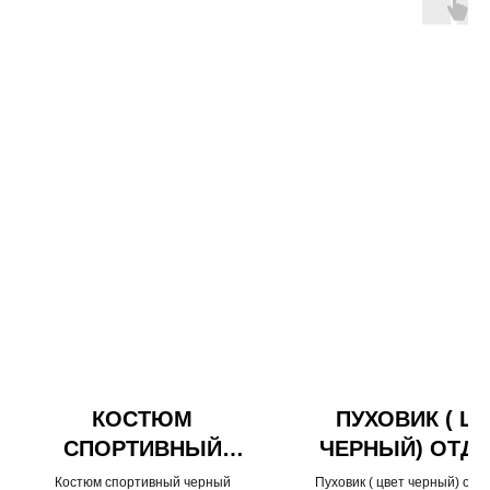
КОСТЮМ
ПУХОВИК ( Ц
СПОРТИВНЫЙ
ЧЕРНЫЙ) ОТД
ЧЕРНЫЙ
МЕХ
Костюм спортивный черный
Пуховик ( цвет черный) отд