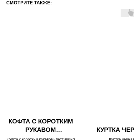
СМОТРИТЕ ТАКЖЕ:
КОФТА С КОРОТКИМ
РУКАВОМ
КУРТКА ЧЕРН
(ЛЕТТИРИНГ)
Кофта с коротким рукавом (леттиринг)
Куртка черная