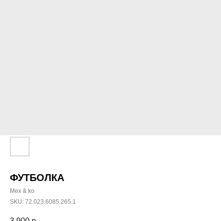
ФУТБОЛКА
Mex & ko
SKU:
72.023.6085.265.1
3 900
р.