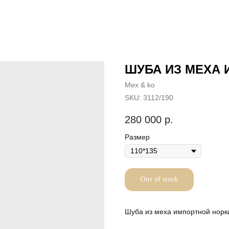
ШУБА ИЗ МЕХА 
Mex & ko
SKU:
3112/190
280 000
р.
Размер
Out of stock
Шуба из меха импортной норки