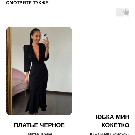
СМОТРИТЕ ТАКЖЕ:
ЮБКА МИНИ
ПЛАТЬЕ ЧЕРНОЕ
КОКЕТКОЙ
БОРДОВАЯ
Платье черное
Юбка мини с кокеткой бо